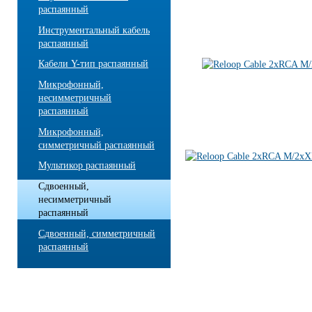
распаянный
Инструментальный кабель
распаянный
Кабели Y-тип распаянный
Микрофонный,
несимметричный
распаянный
Микрофонный,
симметричный распаянный
Мультикор распаянный
Сдвоенный,
несимметричный
распаянный
Сдвоенный, симметричный
распаянный