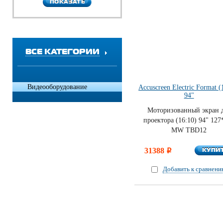
ПОКАЗАТЬ
ПОКАЗАТЬ
ВСЕ КАТЕГОРИИ
Видеооборудование
Accuscreen Electric Format (
94"
Моторизованный экран 
проектора (16:10) 94" 127
MW TBD12
КУПИ
31388
КУПИ
i
Добавить к сравнен