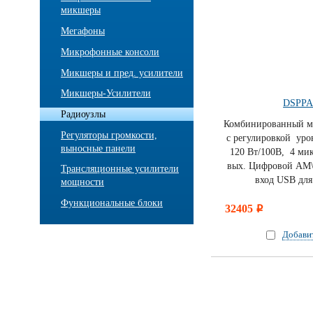
микшеры
Мегафоны
Микрофонные консоли
Микшеры и пред. усилители
Микшеры-Усилители
DSPPA
Радиоузлы
Комбинированный ми
Регуляторы громкости,
c регулировкой уро
выносные панели
120 Вт/100В, 4 мик
вых. Цифровой AM\
Трансляционные усилители
вход USB дл
мощности
Функциональные блоки
32405
i
Добави