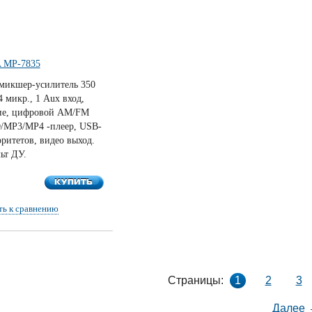
 MP-7835
микшер-усилитель 350
4 микр., 1 Aux вход,
ие, цифровой AM/FM
/MP3/MP4 -плеер, USB-
ритетов, видео выход.
ьт ДУ.
КУПИТЬ
КУПИТЬ
ть к сравнению
Страницы:
1
2
3
Далее