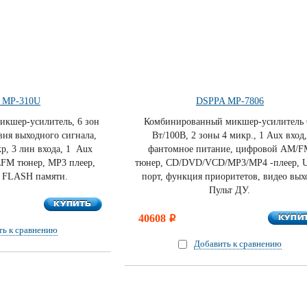
 MP-310U
DSPPA MP-7806
кшер-усилитель, 6 зон
Комбинированный микшер-усилитель 
вня выходного сигнала,
Вт/100В, 2 зоны 4 микр., 1 Aux вход
р, 3 лин входа, 1 Aux
фантомное питание, цифровой AM/F
FM тюнер, MP3 плеер,
тюнер, CD/DVD/VCD/MP3/MP4 -плеер, 
я FLASH памяти.
порт, функция приоритетов, видео вых
Пульт ДУ.
КУПИТЬ
КУПИТЬ
КУПИ
40608
КУПИ
i
ть к сравнению
Добавить к сравнению