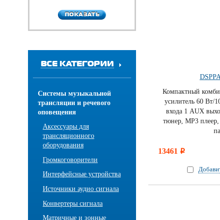
ПОКАЗАТЬ
ПОКАЗАТЬ
ВСЕ КАТЕГОРИИ
DSPPA
Компактный комб
Системы музыкальной
усилитель 60 Вт/1
трансляции и речевого
входа 1 AUX вых
оповещения
тюнер, MP3 плеер
Аксессуары для
п
трансляционного
оборудования
13461
i
Громкоговорители
Добави
Интерфейсные устройства
Источники аудио сигнала
Конвертеры сигнала
Матричные и зонные