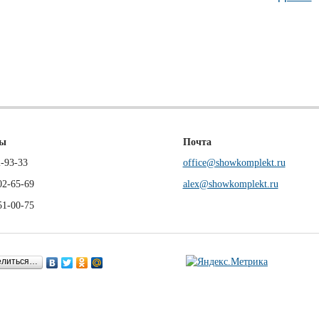
ны
Почта
-93-33
office@showkomplekt.ru
02-65-69
alex@showkomplekt.ru
51-00-75
елиться…