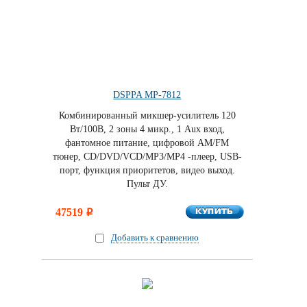
DSPPA MP-7812
Комбинированный микшер-усилитель 120
Вт/100В, 2 зоны 4 микр., 1 Aux вход,
фантомное питание, цифровой AM/FM
тюнер, CD/DVD/VCD/MP3/MP4 -плеер, USB-
порт, функция приоритетов, видео выход.
Пульт ДУ.
КУПИТЬ
47519
КУПИТЬ
i
Добавить к сравнению