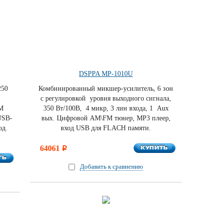
DSPPA MP-1010U
250
Комбинированный микшер-усилитель, 6 зон
,
c регулировкой уровня выходного сигнала,
M
350 Вт/100В, 4 микр, 3 лин входа, 1 Aux
USB-
вых. Цифровой AM\FM тюнер, MP3 плеер,
од.
вход USB для FLACH памяти.
КУПИТЬ
64061
КУПИТЬ
i
ТЬ
ТЬ
Добавить к сравнению