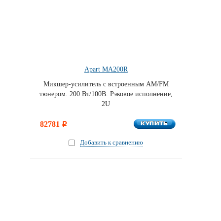
Apart MA200R
Микшер-усилитель с встроенным AM/FM
тюнером. 200 Вт/100В. Рэковое исполнение,
2U
КУПИТЬ
82781
КУПИТЬ
i
Добавить к сравнению