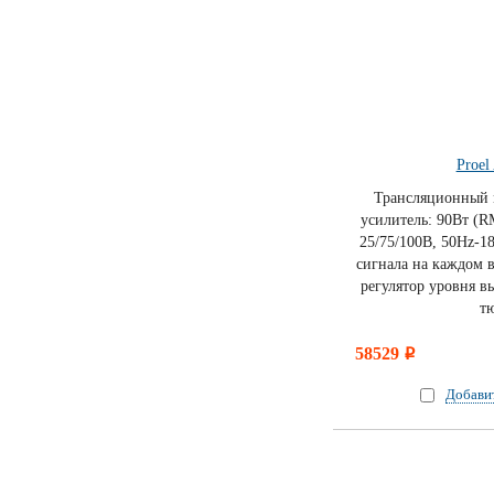
Proe
Трансляционный 
усилитель: 90Вт (R
25/75/100В, 50Hz-1
сигнала на каждом в
регулятор уровня в
т
58529
i
Добави