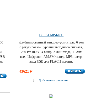
DSPPA MP-610U
60
Комбинированный микшер-усилитель, 6 зон
,
c регулировкой уровня выходного сигнала,
M
250 Вт/100В, 4 микр, 3 лин входа, 1 Aux
USB-
вых. Цифровой AM\FM тюнер, MP3 плеер,
од.
вход USB для FLACH памяти.
КУПИТЬ
43621
КУПИТЬ
i
ТЬ
ТЬ
Добавить к сравнению