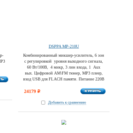
DSPPA MP-210U
р-
Комбинированный микшер-усилитель, 6 зон
MP3
c регулировкой уровня выходного сигнала,
60 Вт/100В, 4 микр, 3 лин входа, 1 Aux
вых. Цифровой AM\FM тюнер, MP3 плеер,
ТЬ
ТЬ
вход USB для FLACH памяти. Питание 220В
КУПИТЬ
24179
КУПИТЬ
i
Добавить к сравнению