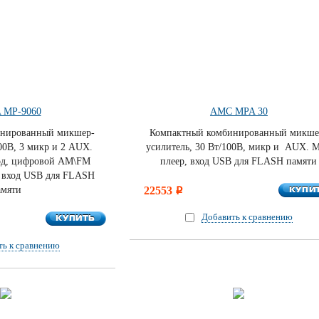
 MP-9060
AMC MPA 30
инированный микшер-
Компактный комбинированный микше
00В, 3 микр и 2 AUX.
усилитель, 30 Вт/100В, микр и AUX. 
од, цифровой AM\FM
плеер, вход USB для FLASH памяти
, вход USB для FLASH
КУПИ
амяти
22553
КУПИ
i
Добавить к сравнению
КУПИТЬ
КУПИТЬ
ть к сравнению