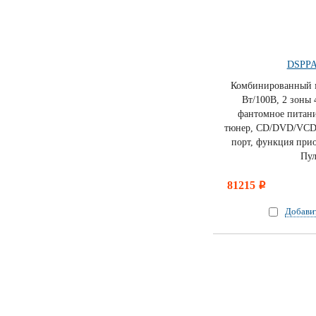
DSPPA
Комбинированный 
Вт/100В, 2 зоны 
фантомное питан
тюнер, CD/DVD/VCD
порт, функция прио
Пул
81215
i
Добави