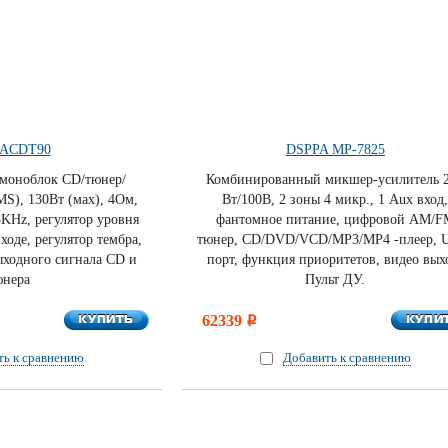
l ACDT90
DSPPA MP-7825
моноблок СD/тюнер/
Комбинированный микшер-усилитель 
MS), 130Вт (мах), 4Ом,
Вт/100В, 2 зоны 4 микр., 1 Aux вход
8KHz, регулятор уровня
фантомное питание, цифровой AM/F
ходе, регулятор тембра,
тюнер, CD/DVD/VCD/MP3/MP4 -плеер, 
ыходного сигнала CD и
порт, функция приоритетов, видео вых
юнера
Пульт ДУ.
КУПИТЬ
КУПИ
КУПИТЬ
62339
КУПИ
i
ть к сравнению
Добавить к сравнению