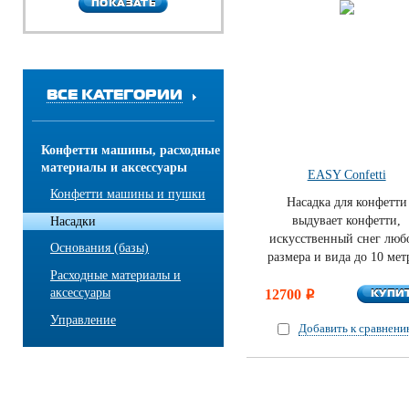
ПОКАЗАТЬ
ПОКАЗАТЬ
ВСЕ КАТЕГОРИИ
Конфетти машины, расходные
материалы и аксессуары
EASY Confetti
Конфетти машины и пушки
Насадка для конфетти
выдувает конфетти,
Насадки
искусственный снег люб
Основания (базы)
размера и вида до 10 мет
Расходные материалы и
КУПИ
аксессуары
12700
КУПИ
i
Управление
Добавить к сравнен