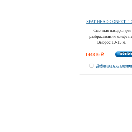
SFAT HEAD CONFETTI 
Cменная насадка для
разбрасывания конфетт
Выброс 10-15 м.
КУПИ
144816
КУПИ
i
Добавить к сравнен